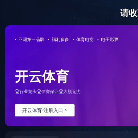
米兰体育
support@stalbans-holborn.com