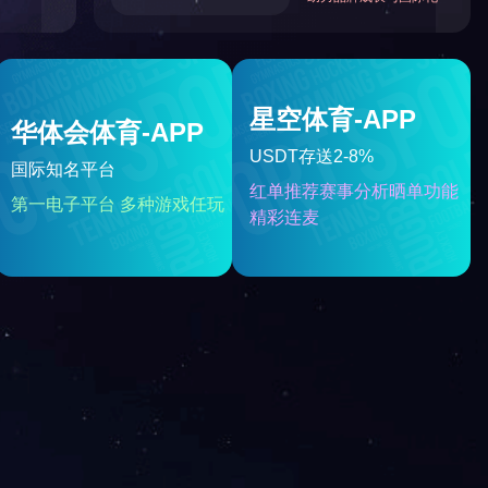
微信
伊特
联系我们
联系伊特技术团队
EC
介
获取定制化解决方案
程
产品筛选
誉
18032816787
育
展
support@stalbans-holborn.c
om